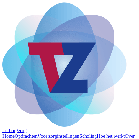
Terborg
zorg
Home
Opdrachten
Voor zorginstellingen
Scholing
Hoe het werkt
Over