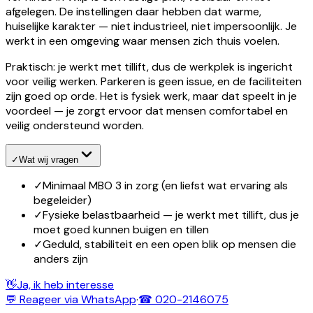
afgelegen. De instellingen daar hebben dat warme,
huiselijke karakter — niet industrieel, niet impersoonlijk. Je
werkt in een omgeving waar mensen zich thuis voelen.
Praktisch: je werkt met tillift, dus de werkplek is ingericht
voor veilig werken. Parkeren is geen issue, en de faciliteiten
zijn goed op orde. Het is fysiek werk, maar dat speelt in je
voordeel — je zorgt ervoor dat mensen comfortabel en
veilig ondersteund worden.
✓
Wat wij vragen
✓
Minimaal MBO 3 in zorg (en liefst wat ervaring als
begeleider)
✓
Fysieke belastbaarheid — je werkt met tillift, dus je
moet goed kunnen buigen en tillen
✓
Geduld, stabiliteit en een open blik op mensen die
anders zijn
👋
Ja, ik heb interesse
💬 Reageer via WhatsApp
·
☎ 020-2146075