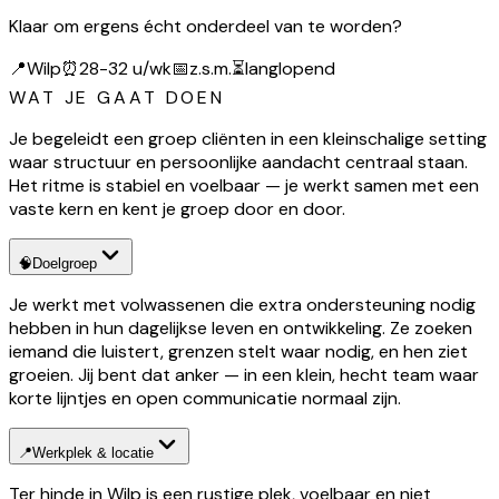
Klaar om ergens écht onderdeel van te worden?
📍
Wilp
⏰
28-32 u/wk
📅
z.s.m.
⏳
langlopend
WAT JE GAAT DOEN
Je begeleidt een groep cliënten in een kleinschalige setting
waar structuur en persoonlijke aandacht centraal staan.
Het ritme is stabiel en voelbaar — je werkt samen met een
vaste kern en kent je groep door en door.
🧠
Doelgroep
Je werkt met volwassenen die extra ondersteuning nodig
hebben in hun dagelijkse leven en ontwikkeling. Ze zoeken
iemand die luistert, grenzen stelt waar nodig, en hen ziet
groeien. Jij bent dat anker — in een klein, hecht team waar
korte lijntjes en open communicatie normaal zijn.
📍
Werkplek & locatie
Ter hinde in Wilp is een rustige plek, voelbaar en niet