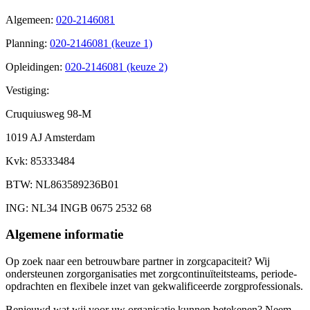
Algemeen
:
020-2146081
Planning
:
020-2146081 (keuze 1)
Opleidingen
:
020-2146081 (keuze 2)
Vestiging:
Cruquiusweg 98-M
1019 AJ Amsterdam
Kvk
: 85333484
BTW
: NL863589236B01
ING
: NL34 INGB 0675 2532 68
Algemene informatie
Op zoek naar een betrouwbare partner in zorgcapaciteit? Wij
ondersteunen zorgorganisaties met zorgcontinuïteitsteams, periode-
opdrachten en flexibele inzet van gekwalificeerde zorgprofessionals.
Benieuwd wat wij voor uw organisatie kunnen betekenen? Neem