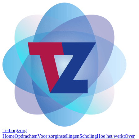
Terborg
zorg
Home
Opdrachten
Voor zorginstellingen
Scholing
Hoe het werkt
Over