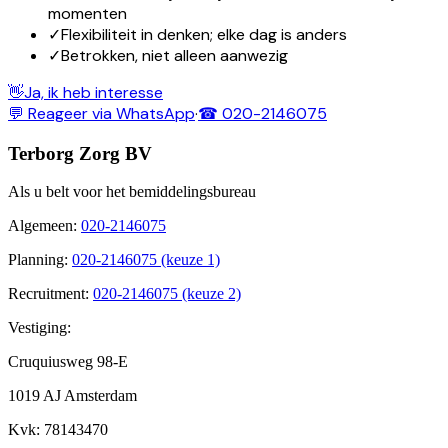
momenten
✓
Flexibiliteit in denken; elke dag is anders
✓
Betrokken, niet alleen aanwezig
👋
Ja, ik heb interesse
💬 Reageer via WhatsApp
·
☎ 020-2146075
Terborg Zorg BV
Als u belt voor het bemiddelingsbureau
Algemeen
:
020-2146075
Planning
:
020-2146075 (keuze 1)
Recruitment
:
020-2146075 (keuze 2)
Vestiging:
Cruquiusweg 98-E
1019 AJ Amsterdam
Kvk
: 78143470