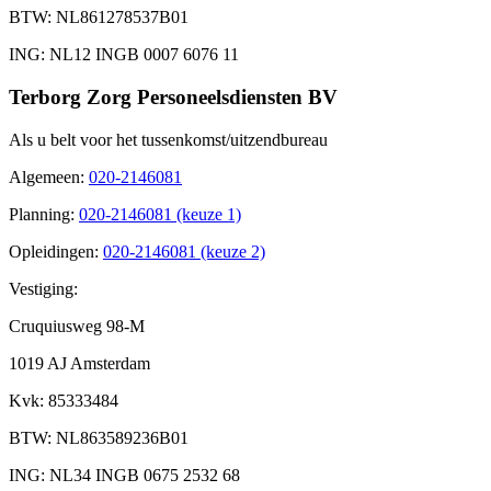
BTW
: NL861278537B01
ING
: NL12 INGB 0007 6076 11
Terborg Zorg Personeelsdiensten BV
Als u belt voor het tussenkomst/uitzendbureau
Algemeen
:
020-2146081
Planning
:
020-2146081 (keuze 1)
Opleidingen
:
020-2146081 (keuze 2)
Vestiging:
Cruquiusweg 98-M
1019 AJ Amsterdam
Kvk
: 85333484
BTW
: NL863589236B01
ING
: NL34 INGB 0675 2532 68