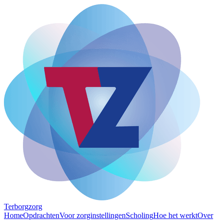
Terborg
zorg
Home
Opdrachten
Voor zorginstellingen
Scholing
Hoe het werkt
Over