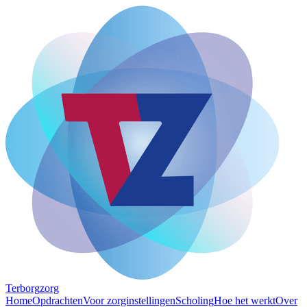
Terborg
zorg
Home
Opdrachten
Voor zorginstellingen
Scholing
Hoe het werkt
Over