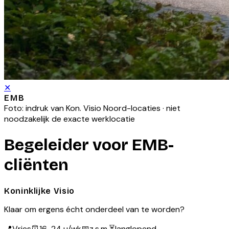
✕
EMB
Foto: indruk van
Kon. Visio Noord
-locaties · niet
noodzakelijk de exacte werklocatie
Begeleider voor EMB-
cliënten
Koninklijke Visio
Klaar om ergens écht onderdeel van te worden?
📍
Vries
⏰
16-24 u/wk
📅
z.s.m.
⏳
langlopend