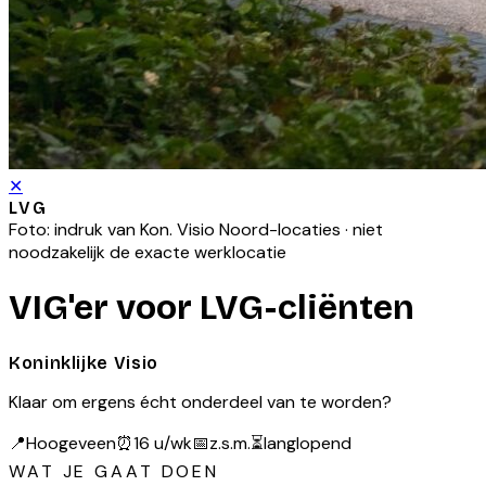
✕
LVG
Foto: indruk van
Kon. Visio Noord
-locaties · niet
noodzakelijk de exacte werklocatie
VIG'er voor LVG-cliënten
Koninklijke Visio
Klaar om ergens écht onderdeel van te worden?
📍
Hoogeveen
⏰
16 u/wk
📅
z.s.m.
⏳
langlopend
WAT JE GAAT DOEN