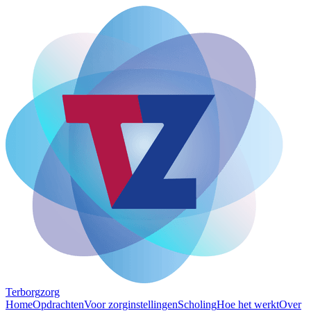
Terborg
zorg
Home
Opdrachten
Voor zorginstellingen
Scholing
Hoe het werkt
Over