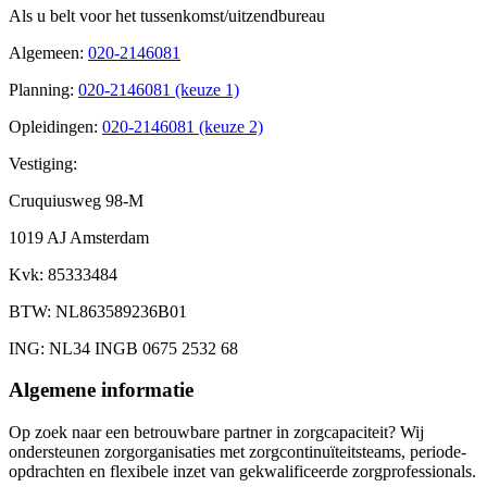
Als u belt voor het tussenkomst/uitzendbureau
Algemeen
:
020-2146081
Planning
:
020-2146081 (keuze 1)
Opleidingen
:
020-2146081 (keuze 2)
Vestiging:
Cruquiusweg 98-M
1019 AJ Amsterdam
Kvk
: 85333484
BTW
: NL863589236B01
ING
: NL34 INGB 0675 2532 68
Algemene informatie
Op zoek naar een betrouwbare partner in zorgcapaciteit? Wij
ondersteunen zorgorganisaties met zorgcontinuïteitsteams, periode-
opdrachten en flexibele inzet van gekwalificeerde zorgprofessionals.