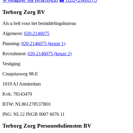
💬 Reageer via WhatsApp
·
☎ 020-2146075
Terborg Zorg BV
Als u belt voor het bemiddelingsbureau
Algemeen
:
020-2146075
Planning
:
020-2146075 (keuze 1)
Recruitment
:
020-2146075 (keuze 2)
Vestiging:
Cruquiusweg 98-E
1019 AJ Amsterdam
Kvk
: 78143470
BTW
: NL861278537B01
ING
: NL12 INGB 0007 6076 11
Terborg Zorg Personeelsdiensten BV