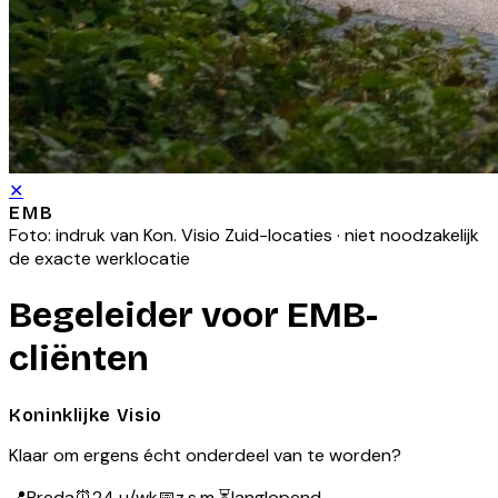
✕
EMB
Foto: indruk van
Kon. Visio Zuid
-locaties · niet noodzakelijk
de exacte werklocatie
Begeleider voor EMB-
cliënten
Koninklijke Visio
Klaar om ergens écht onderdeel van te worden?
📍
Breda
⏰
24 u/wk
📅
z.s.m.
⏳
langlopend