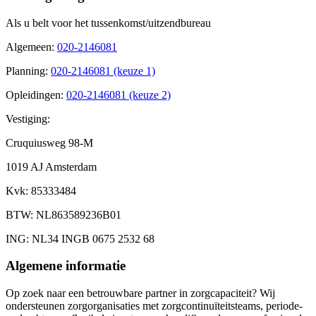
Als u belt voor het tussenkomst/uitzendbureau
Algemeen
:
020-2146081
Planning
:
020-2146081 (keuze 1)
Opleidingen
:
020-2146081 (keuze 2)
Vestiging:
Cruquiusweg 98-M
1019 AJ Amsterdam
Kvk
: 85333484
BTW
: NL863589236B01
ING
: NL34 INGB 0675 2532 68
Algemene informatie
Op zoek naar een betrouwbare partner in zorgcapaciteit? Wij
ondersteunen zorgorganisaties met zorgcontinuïteitsteams, periode-