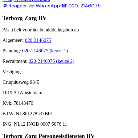
💬 Reageer via WhatsApp
·
☎ 020-2146075
Terborg Zorg BV
Als u belt voor het bemiddelingsbureau
Algemeen
:
020-2146075
Planning
:
020-2146075 (keuze 1)
Recruitment
:
020-2146075 (keuze 2)
Vestiging:
Cruquiusweg 98-E
1019 AJ Amsterdam
Kvk
: 78143470
BTW
: NL861278537B01
ING
: NL12 INGB 0007 6076 11
Terborg Zorg Personeelsdiensten BV