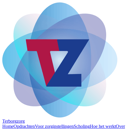
Terborg
zorg
Home
Opdrachten
Voor zorginstellingen
Scholing
Hoe het werkt
Over