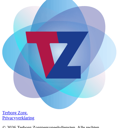
Terborg
Zorg.
Privacyverklaring
©
2026
Terborg Zorgpersoneelsdiensten. Alle rechten