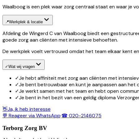
Waalboog is een plek waar zorg centraal staat en waar je voe
📍
Werkplek & locatie
Afdeling de Wingerd C van Waalboog biedt een gestructureer
goede zorg aan cliënten met intensieve behoeften.
De werkplek voelt vertrouwd omdat het team elkaar kent en 
✓
Wat wij vragen
✓
Je hebt affiniteit met zorg aan cliënten met intensi
✓
Je bent betrouwbaar en kunt je aanpassen aan het da
✓
Je werkt samen met het team en hebt open commun
✓
Je bent in het bezit van een geldig diploma Verzorge
👋
Ja, ik heb interesse
💬 Reageer via WhatsApp
·
☎ 020-2146075
Terborg Zorg BV