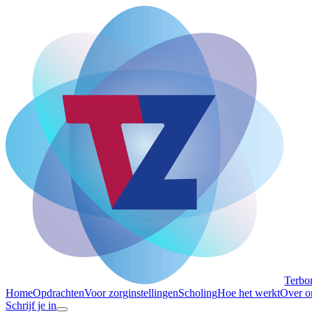
Terbo
Home
Opdrachten
Voor zorginstellingen
Scholing
Hoe het werkt
Over o
Schrijf je in