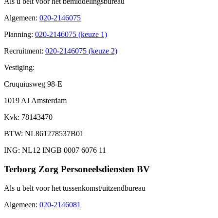
Als u belt voor het bemiddelingsbureau
Algemeen
:
020-2146075
Planning
:
020-2146075 (keuze 1)
Recruitment
:
020-2146075 (keuze 2)
Vestiging:
Cruquiusweg 98-E
1019 AJ Amsterdam
Kvk
: 78143470
BTW
: NL861278537B01
ING
: NL12 INGB 0007 6076 11
Terborg Zorg Personeelsdiensten BV
Als u belt voor het tussenkomst/uitzendbureau
Algemeen
:
020-2146081