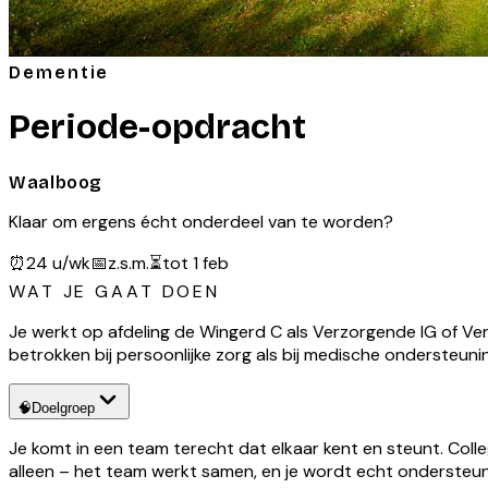
Dementie
Periode-opdracht
Waalboog
Klaar om ergens écht onderdeel van te worden?
⏰
24 u/wk
📅
z.s.m.
⏳
tot 1 feb
WAT JE GAAT DOEN
Je werkt op afdeling de Wingerd C als Verzorgende IG of Ver
betrokken bij persoonlijke zorg als bij medische ondersteuni
🧠
Doelgroep
Je komt in een team terecht dat elkaar kent en steunt. Col
alleen – het team werkt samen, en je wordt echt ondersteund