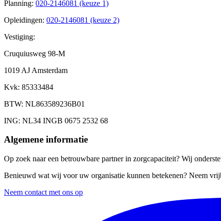
Planning
:
020-2146081 (keuze 1)
Opleidingen
:
020-2146081 (keuze 2)
Vestiging:
Cruquiusweg 98-M
1019 AJ Amsterdam
Kvk
: 85333484
BTW
: NL863589236B01
ING
: NL34 INGB 0675 2532 68
Algemene informatie
Op zoek naar een betrouwbare partner in zorgcapaciteit? Wij ondersteu
Benieuwd wat wij voor uw organisatie kunnen betekenen? Neem vrijb
Neem contact met ons op