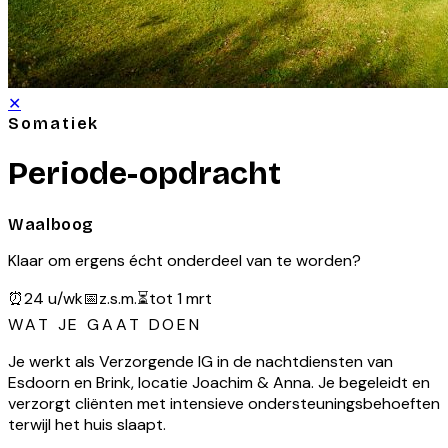
✕
Somatiek
Periode-opdracht
Waalboog
Klaar om ergens écht onderdeel van te worden?
⏰
24 u/wk
📅
z.s.m.
⏳
tot 1 mrt
WAT JE GAAT DOEN
Je werkt als Verzorgende IG in de nachtdiensten van
Esdoorn en Brink, locatie Joachim & Anna. Je begeleidt en
verzorgt cliënten met intensieve ondersteuningsbehoeften
terwijl het huis slaapt.