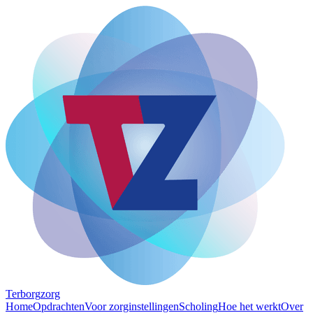
Terborg
zorg
Home
Opdrachten
Voor zorginstellingen
Scholing
Hoe het werkt
Over