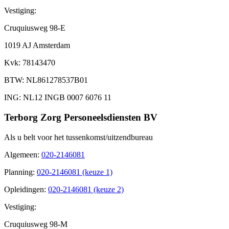
Vestiging:
Cruquiusweg 98-E
1019 AJ Amsterdam
Kvk
: 78143470
BTW
: NL861278537B01
ING
: NL12 INGB 0007 6076 11
Terborg Zorg Personeelsdiensten BV
Als u belt voor het tussenkomst/uitzendbureau
Algemeen
:
020-2146081
Planning
:
020-2146081 (keuze 1)
Opleidingen
:
020-2146081 (keuze 2)
Vestiging:
Cruquiusweg 98-M