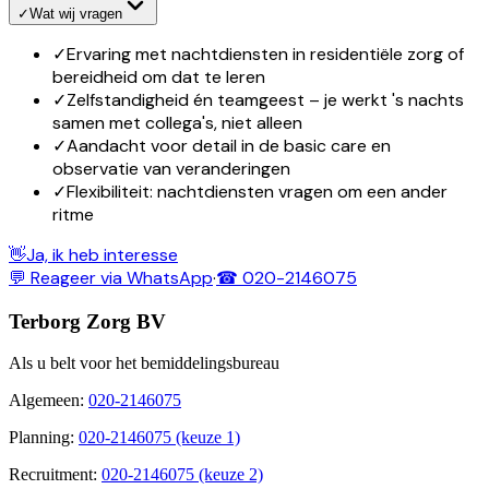
✓
Wat wij vragen
✓
Ervaring met nachtdiensten in residentiële zorg of
bereidheid om dat te leren
✓
Zelfstandigheid én teamgeest – je werkt 's nachts
samen met collega's, niet alleen
✓
Aandacht voor detail in de basic care en
observatie van veranderingen
✓
Flexibiliteit: nachtdiensten vragen om een ander
ritme
👋
Ja, ik heb interesse
💬 Reageer via WhatsApp
·
☎ 020-2146075
Terborg Zorg BV
Als u belt voor het bemiddelingsbureau
Algemeen
:
020-2146075
Planning
:
020-2146075 (keuze 1)
Recruitment
:
020-2146075 (keuze 2)