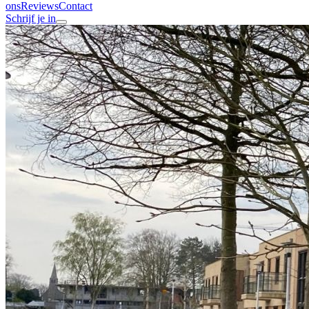
ons
Reviews
Contact
Schrijf je in