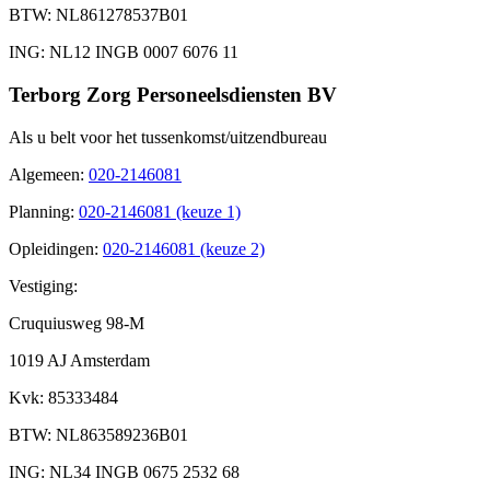
BTW
: NL861278537B01
ING
: NL12 INGB 0007 6076 11
Terborg Zorg Personeelsdiensten BV
Als u belt voor het tussenkomst/uitzendbureau
Algemeen
:
020-2146081
Planning
:
020-2146081 (keuze 1)
Opleidingen
:
020-2146081 (keuze 2)
Vestiging:
Cruquiusweg 98-M
1019 AJ Amsterdam
Kvk
: 85333484
BTW
: NL863589236B01
ING
: NL34 INGB 0675 2532 68