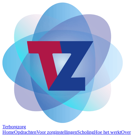
Terborg
zorg
Home
Opdrachten
Voor zorginstellingen
Scholing
Hoe het werkt
Over