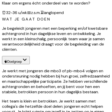
Klaar om ergens écht onderdeel van te worden?
⏰
32-36 u/wk
📅
z.s.m.
⏳
langlopend
WAT JE GAAT DOEN
Je begeleidt jongeren met een beperking en/of kwetsbare
achtergrond in hun dagelijkse leven en ontwikkeling. Je
werkt in een kleinschalig, persoonlijk team waar je samen
verantwoordelijkheid draagt voor de begeleiding van de
cliënten.
🧠
Doelgroep
Je werkt met jongeren die mbo3 of pb-mbo4 volgen en
ondersteuning nodig hebben bij hun groei, zelfredzaamheid
en maatschappelijke participatie. Ze hebben verschillende
achtergronden en behoeften, en jij bent voor hen een
stabiele, betrokken persoon in hun dagelijks bestaan.
Het team is klein en betrokken. Je werkt samen met
collega's die hetzelfde doel delen: jongeren echt helpen
vooruit. Je krijgt ruimte om jezelf in te zetten op je eigen