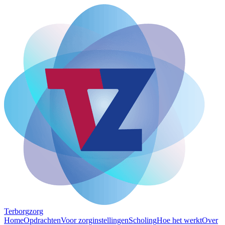
Terborg
zorg
Home
Opdrachten
Voor zorginstellingen
Scholing
Hoe het werkt
Over