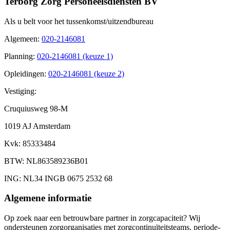
Terborg Zorg Personeelsdiensten BV
Als u belt voor het tussenkomst/uitzendbureau
Algemeen
:
020-2146081
Planning
:
020-2146081 (keuze 1)
Opleidingen
:
020-2146081 (keuze 2)
Vestiging:
Cruquiusweg 98-M
1019 AJ Amsterdam
Kvk
: 85333484
BTW
: NL863589236B01
ING
: NL34 INGB 0675 2532 68
Algemene informatie
Op zoek naar een betrouwbare partner in zorgcapaciteit? Wij
ondersteunen zorgorganisaties met zorgcontinuïteitsteams, periode-