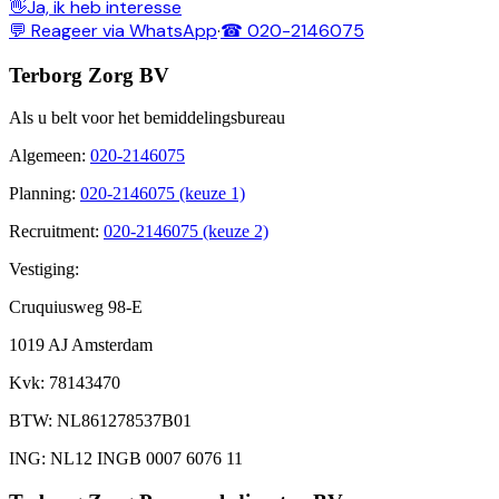
👋
Ja, ik heb interesse
💬 Reageer via WhatsApp
·
☎ 020-2146075
Terborg Zorg BV
Als u belt voor het bemiddelingsbureau
Algemeen
:
020-2146075
Planning
:
020-2146075 (keuze 1)
Recruitment
:
020-2146075 (keuze 2)
Vestiging:
Cruquiusweg 98-E
1019 AJ Amsterdam
Kvk
: 78143470
BTW
: NL861278537B01
ING
: NL12 INGB 0007 6076 11