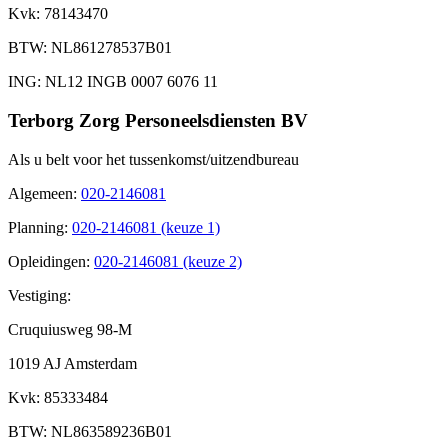
Kvk
: 78143470
BTW
: NL861278537B01
ING
: NL12 INGB 0007 6076 11
Terborg Zorg Personeelsdiensten BV
Als u belt voor het tussenkomst/uitzendbureau
Algemeen
:
020-2146081
Planning
:
020-2146081 (keuze 1)
Opleidingen
:
020-2146081 (keuze 2)
Vestiging:
Cruquiusweg 98-M
1019 AJ Amsterdam
Kvk
: 85333484
BTW
: NL863589236B01