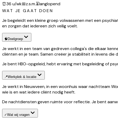
⏰
36 u/wk
📅
z.s.m.
⏳
langlopend
WAT JE GAAT DOEN
Je begeleidt een kleine groep volwassenen met een psychiat
en zorgen dat iedereen zich veilig voelt.
🧠
Doelgroep
Je werkt in een team van gedreven collega's die elkaar kenne
cliënten en je team. Samen creëer je stabiliteit in levens die
Je bent HBO-opgeleid, hebt ervaring met begeleiding of psych
📍
Werkplek & locatie
Je werkt in Nieuwveen, in een woonhuis waar nachtteam Wonen 
wie is en wat iedere cliënt nodig heeft.
De nachtdiensten geven ruimte voor reflectie. Je bent aanwe
✓
Wat wij vragen