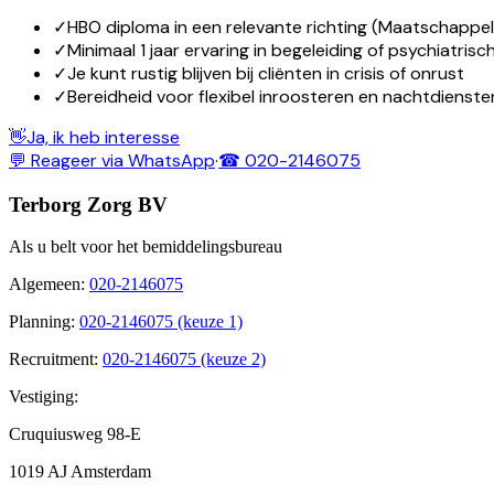
✓
HBO diploma in een relevante richting (Maatschappeli
✓
Minimaal 1 jaar ervaring in begeleiding of psychiatrisc
✓
Je kunt rustig blijven bij cliënten in crisis of onrust
✓
Bereidheid voor flexibel inroosteren en nachtdienste
👋
Ja, ik heb interesse
💬 Reageer via WhatsApp
·
☎ 020-2146075
Terborg Zorg BV
Als u belt voor het bemiddelingsbureau
Algemeen
:
020-2146075
Planning
:
020-2146075 (keuze 1)
Recruitment
:
020-2146075 (keuze 2)
Vestiging:
Cruquiusweg 98-E
1019 AJ Amsterdam