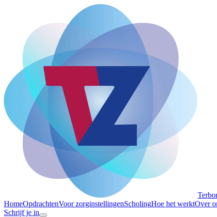
Terbo
Home
Opdrachten
Voor zorginstellingen
Scholing
Hoe het werkt
Over o
Schrijf je in