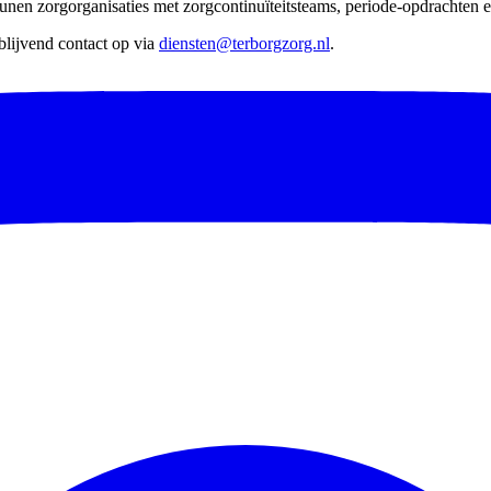
nen zorgorganisaties met zorgcontinuïteitsteams, periode-opdrachten en
lijvend contact op via
diensten@terborgzorg.nl
.