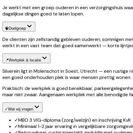
Je werkt met een groep ouderen in een verzorgingshuis waar h
dagelijkse dingen goed te laten lopen.
🧠
Doelgroep
De cliënten zijn zelfstandig gebleven ouderen, sommigen me
werkt in een vast team dat goed samenwerkt — korte lijntje
📍
Werkplek & locatie
Silverein ligt in Molenschot in Soest, Utrecht — een rustige 
een goed onderhouden plek is waar mensen prettig wonen.
Praktisch: de werkplek is goed bereikbaar, parkeergelegenheid 
maar niet zwaar. Aangenaam werkplek met alle benodigde faci
✓
Wat wij vragen
✓
MBO 3 VIG-diploma (zorg/welzijn) en inschrijving KvK
✓
Minimaal 1-2 jaar ervaring in vergelijkbare zorgomgev
✓
Betrouwbaar, rustig ingesteld, geduldig met ouderen