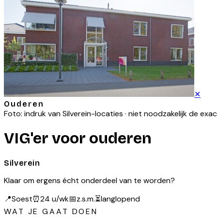
✕
Ouderen
Foto: indruk van
Silverein
-locaties · niet noodzakelijk de exa
VIG'er voor ouderen
Silverein
Klaar om ergens écht onderdeel van te worden?
📍
Soest
⏰
24 u/wk
📅
z.s.m.
⏳
langlopend
WAT JE GAAT DOEN