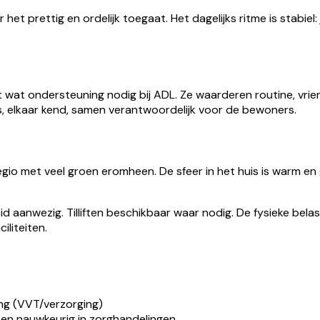
et prettig en ordelijk toegaat. Het dagelijks ritme is stabiel
t wat ondersteuning nodig bij ADL. Ze waarderen routine, vri
s, elkaar kend, samen verantwoordelijk voor de bewoners.
regio met veel groen eromheen. De sfeer in het huis is warm en g
aanwezig. Tilliften beschikbaar waar nodig. De fysieke belasting
liteiten.
ing (VVT/verzorging)
 en nauwkeurig in zorghandelingen