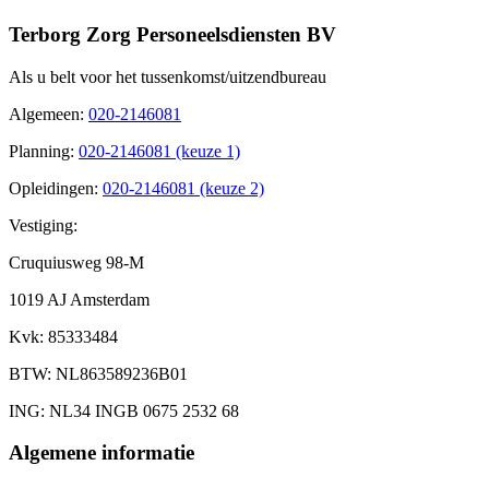
Terborg Zorg Personeelsdiensten BV
Als u belt voor het tussenkomst/uitzendbureau
Algemeen
:
020-2146081
Planning
:
020-2146081 (keuze 1)
Opleidingen
:
020-2146081 (keuze 2)
Vestiging:
Cruquiusweg 98-M
1019 AJ Amsterdam
Kvk
: 85333484
BTW
: NL863589236B01
ING
: NL34 INGB 0675 2532 68
Algemene informatie