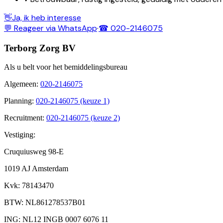
👋
Ja, ik heb interesse
💬 Reageer via WhatsApp
·
☎ 020-2146075
Terborg Zorg BV
Als u belt voor het bemiddelingsbureau
Algemeen
:
020-2146075
Planning
:
020-2146075 (keuze 1)
Recruitment
:
020-2146075 (keuze 2)
Vestiging:
Cruquiusweg 98-E
1019 AJ Amsterdam
Kvk
: 78143470
BTW
: NL861278537B01
ING
: NL12 INGB 0007 6076 11