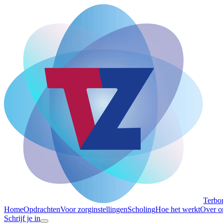
Terbo
Home
Opdrachten
Voor zorginstellingen
Scholing
Hoe het werkt
Over o
Schrijf je in