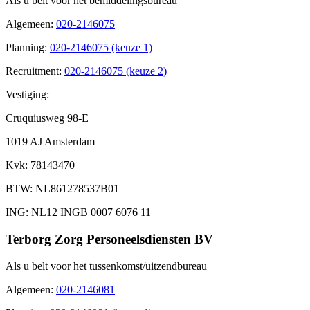
Als u belt voor het bemiddelingsbureau
Algemeen
:
020-2146075
Planning
:
020-2146075 (keuze 1)
Recruitment
:
020-2146075 (keuze 2)
Vestiging:
Cruquiusweg 98-E
1019 AJ Amsterdam
Kvk
: 78143470
BTW
: NL861278537B01
ING
: NL12 INGB 0007 6076 11
Terborg Zorg Personeelsdiensten BV
Als u belt voor het tussenkomst/uitzendbureau
Algemeen
:
020-2146081