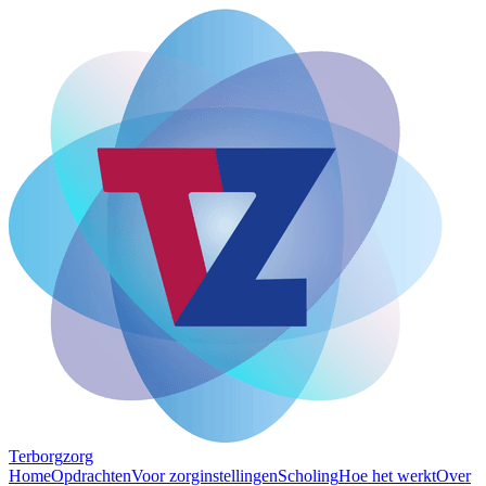
Terborg
zorg
Home
Opdrachten
Voor zorginstellingen
Scholing
Hoe het werkt
Over