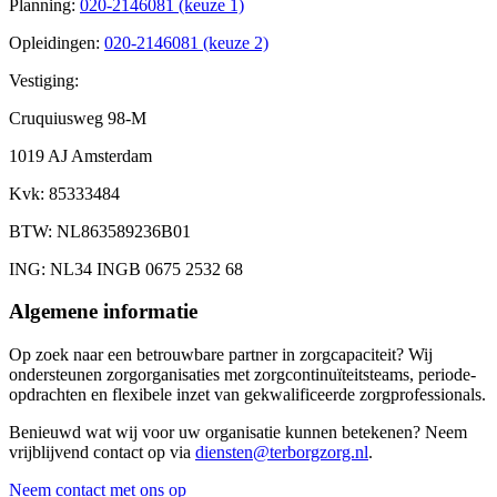
Planning
:
020-2146081 (keuze 1)
Opleidingen
:
020-2146081 (keuze 2)
Vestiging:
Cruquiusweg 98-M
1019 AJ Amsterdam
Kvk
: 85333484
BTW
: NL863589236B01
ING
: NL34 INGB 0675 2532 68
Algemene informatie
Op zoek naar een betrouwbare partner in zorgcapaciteit? Wij
ondersteunen zorgorganisaties met zorgcontinuïteitsteams, periode-
opdrachten en flexibele inzet van gekwalificeerde zorgprofessionals.
Benieuwd wat wij voor uw organisatie kunnen betekenen? Neem
vrijblijvend contact op via
diensten@terborgzorg.nl
.
Neem contact met ons op