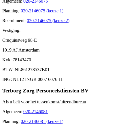
Algemeen
:
020-2146075
Planning
:
020-2146075 (keuze 1)
Recruitment
:
020-2146075 (keuze 2)
Vestiging:
Cruquiusweg 98-E
1019 AJ Amsterdam
Kvk
: 78143470
BTW
: NL861278537B01
ING
: NL12 INGB 0007 6076 11
Terborg Zorg Personeelsdiensten BV
Als u belt voor het tussenkomst/uitzendbureau
Algemeen
:
020-2146081
Planning
:
020-2146081 (keuze 1)