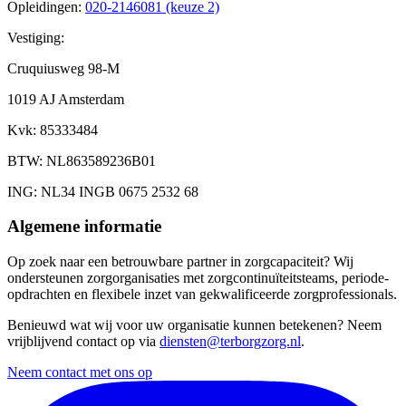
Opleidingen
:
020-2146081 (keuze 2)
Vestiging:
Cruquiusweg 98-M
1019 AJ Amsterdam
Kvk
: 85333484
BTW
: NL863589236B01
ING
: NL34 INGB 0675 2532 68
Algemene informatie
Op zoek naar een betrouwbare partner in zorgcapaciteit? Wij
ondersteunen zorgorganisaties met zorgcontinuïteitsteams, periode-
opdrachten en flexibele inzet van gekwalificeerde zorgprofessionals.
Benieuwd wat wij voor uw organisatie kunnen betekenen? Neem
vrijblijvend contact op via
diensten@terborgzorg.nl
.
Neem contact met ons op