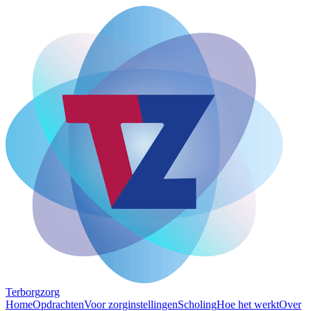
Terborg
zorg
Home
Opdrachten
Voor zorginstellingen
Scholing
Hoe het werkt
Over