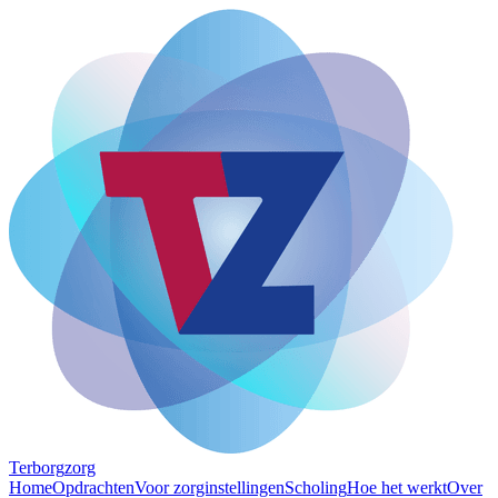
Terborg
zorg
Home
Opdrachten
Voor zorginstellingen
Scholing
Hoe het werkt
Over