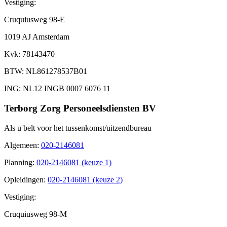
Vestiging:
Cruquiusweg 98-E
1019 AJ Amsterdam
Kvk
: 78143470
BTW
: NL861278537B01
ING
: NL12 INGB 0007 6076 11
Terborg Zorg Personeelsdiensten BV
Als u belt voor het tussenkomst/uitzendbureau
Algemeen
:
020-2146081
Planning
:
020-2146081 (keuze 1)
Opleidingen
:
020-2146081 (keuze 2)
Vestiging:
Cruquiusweg 98-M