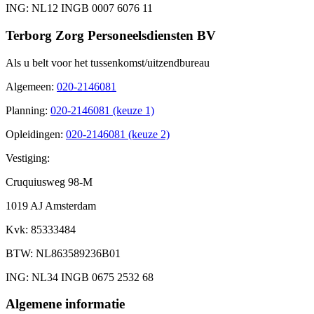
ING
: NL12 INGB 0007 6076 11
Terborg Zorg Personeelsdiensten BV
Als u belt voor het tussenkomst/uitzendbureau
Algemeen
:
020-2146081
Planning
:
020-2146081 (keuze 1)
Opleidingen
:
020-2146081 (keuze 2)
Vestiging:
Cruquiusweg 98-M
1019 AJ Amsterdam
Kvk
: 85333484
BTW
: NL863589236B01
ING
: NL34 INGB 0675 2532 68
Algemene informatie