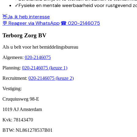
✓
Fysieke en mentale weerbaarheid voor rustgevend z
👋
Ja, ik heb interesse
💬 Reageer via WhatsApp
·
☎ 020-2146075
Terborg Zorg BV
Als u belt voor het bemiddelingsbureau
Algemeen
:
020-2146075
Planning
:
020-2146075 (keuze 1)
Recruitment
:
020-2146075 (keuze 2)
Vestiging:
Cruquiusweg 98-E
1019 AJ Amsterdam
Kvk
: 78143470
BTW
: NL861278537B01