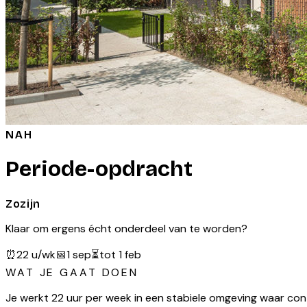
NAH
Periode-opdracht
Zozijn
Klaar om ergens écht onderdeel van te worden?
⏰
22 u/wk
📅
1 sep
⏳
tot 1 feb
WAT JE GAAT DOEN
Je werkt 22 uur per week in een stabiele omgeving waar conti