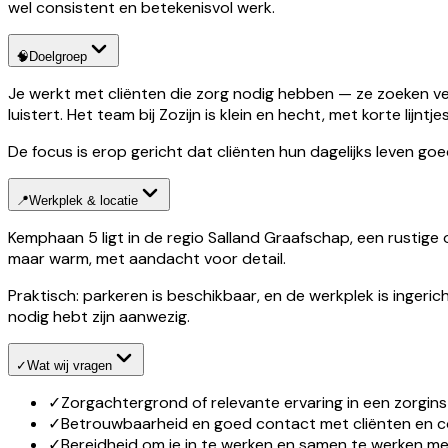
wel consistent en betekenisvol werk.
🧠
Doelgroep
Je werkt met cliënten die zorg nodig hebben — ze zoeken v
luistert. Het team bij Zozijn is klein en hecht, met korte lij
De focus is erop gericht dat cliënten hun dagelijks leven go
📍
Werkplek & locatie
Kemphaan 5 ligt in de regio Salland Graafschap, een rustig
maar warm, met aandacht voor detail.
Praktisch: parkeren is beschikbaar, en de werkplek is ingerich
nodig hebt zijn aanwezig.
✓
Wat wij vragen
✓
Zorgachtergrond of relevante ervaring in een zorginst
✓
Betrouwbaarheid en goed contact met cliënten en co
✓
Bereidheid om je in te werken en samen te werken m