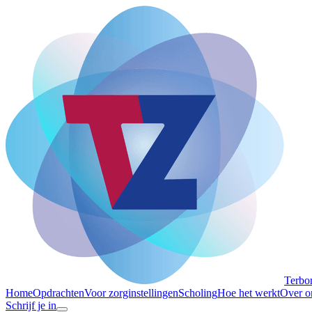
Terbo
Home
Opdrachten
Voor zorginstellingen
Scholing
Hoe het werkt
Over o
Schrijf je in