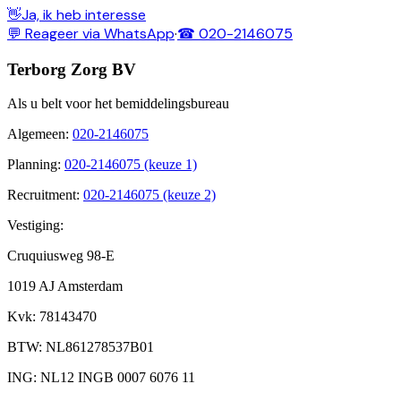
👋
Ja, ik heb interesse
💬 Reageer via WhatsApp
·
☎ 020-2146075
Terborg Zorg BV
Als u belt voor het bemiddelingsbureau
Algemeen
:
020-2146075
Planning
:
020-2146075 (keuze 1)
Recruitment
:
020-2146075 (keuze 2)
Vestiging:
Cruquiusweg 98-E
1019 AJ Amsterdam
Kvk
: 78143470
BTW
: NL861278537B01
ING
: NL12 INGB 0007 6076 11