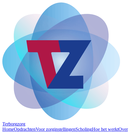
Terborg
zorg
Home
Opdrachten
Voor zorginstellingen
Scholing
Hoe het werkt
Over