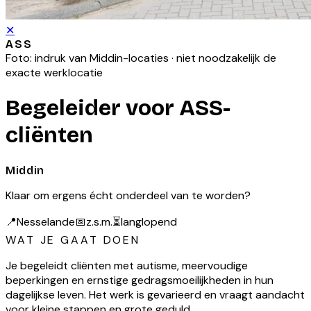
✕
ASS
Foto: indruk van
Middin
-locaties · niet noodzakelijk de
exacte werklocatie
Begeleider voor ASS-
cliënten
Middin
Klaar om ergens écht onderdeel van te worden?
📍
Nesselande
📅
z.s.m.
⏳
langlopend
WAT JE GAAT DOEN
Je begeleidt cliënten met autisme, meervoudige
beperkingen en ernstige gedragsmoeilijkheden in hun
dagelijkse leven. Het werk is gevarieerd en vraagt aandacht
voor kleine stappen en grote geduld.