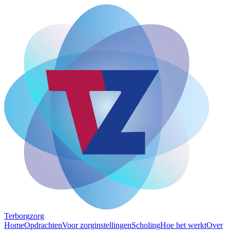
Terborg
zorg
Home
Opdrachten
Voor zorginstellingen
Scholing
Hoe het werkt
Over