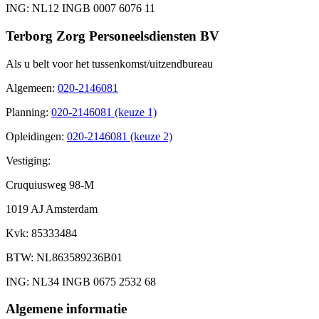
ING
: NL12 INGB 0007 6076 11
Terborg Zorg Personeelsdiensten BV
Als u belt voor het tussenkomst/uitzendbureau
Algemeen
:
020-2146081
Planning
:
020-2146081 (keuze 1)
Opleidingen
:
020-2146081 (keuze 2)
Vestiging:
Cruquiusweg 98-M
1019 AJ Amsterdam
Kvk
: 85333484
BTW
: NL863589236B01
ING
: NL34 INGB 0675 2532 68
Algemene informatie