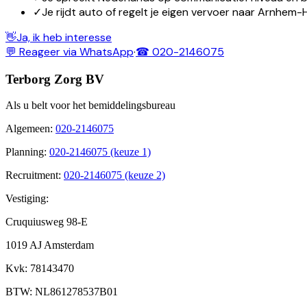
✓
Je rijdt auto of regelt je eigen vervoer naar Arnhem-H
👋
Ja, ik heb interesse
💬 Reageer via WhatsApp
·
☎ 020-2146075
Terborg Zorg BV
Als u belt voor het bemiddelingsbureau
Algemeen
:
020-2146075
Planning
:
020-2146075 (keuze 1)
Recruitment
:
020-2146075 (keuze 2)
Vestiging:
Cruquiusweg 98-E
1019 AJ Amsterdam
Kvk
: 78143470
BTW
: NL861278537B01