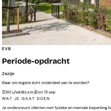
EVB
Periode-opdracht
Zozijn
Klaar om ergens écht onderdeel van te worden?
⏰
60 u/wk
📅
z.s.m.
⏳
tot 15 sep
WAT JE GAAT DOEN
Je ondersteunt cliënten met fysieke en mentale beperking bi