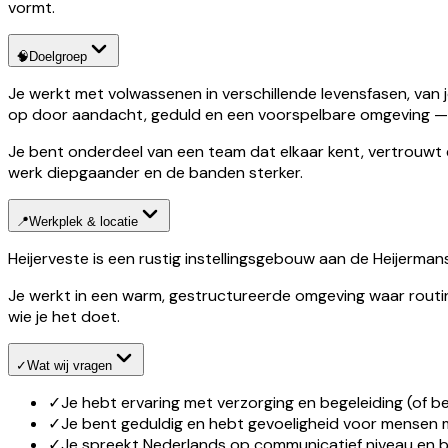
vormt.
🧠
Doelgroep
Je werkt met volwassenen in verschillende levensfasen, van 
op door aandacht, geduld en een voorspelbare omgeving — en
Je bent onderdeel van een team dat elkaar kent, vertrouwt
werk diepgaander en de banden sterker.
📍
Werkplek & locatie
Heijerveste is een rustig instellingsgebouw aan de Heijerma
Je werkt in een warm, gestructureerde omgeving waar routines
wie je het doet.
✓
Wat wij vragen
✓
Je hebt ervaring met verzorging en begeleiding (of bent
✓
Je bent geduldig en hebt gevoeligheid voor mensen 
✓
Je spreekt Nederlands op communicatief niveau en b