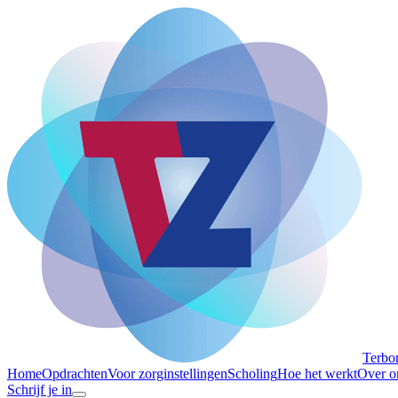
Terbo
Home
Opdrachten
Voor zorginstellingen
Scholing
Hoe het werkt
Over o
Schrijf je in