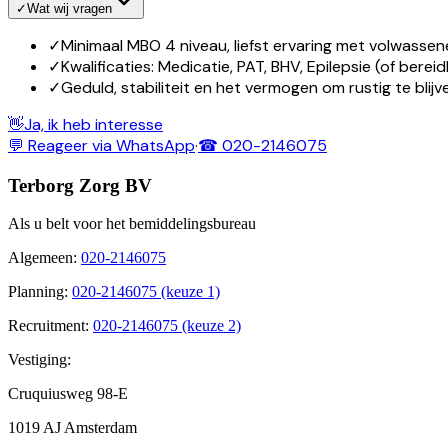
✓
Wat wij vragen
✓
Minimaal MBO 4 niveau, liefst ervaring met volwass
✓
Kwalificaties: Medicatie, PAT, BHV, Epilepsie (of berei
✓
Geduld, stabiliteit en het vermogen om rustig te blij
👋
Ja, ik heb interesse
💬 Reageer via WhatsApp
·
☎ 020-2146075
Terborg Zorg BV
Als u belt voor het bemiddelingsbureau
Algemeen
:
020-2146075
Planning
:
020-2146075 (keuze 1)
Recruitment
:
020-2146075 (keuze 2)
Vestiging:
Cruquiusweg 98-E
1019 AJ Amsterdam