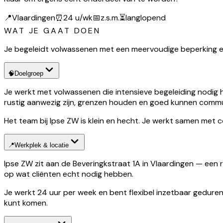
📍
Vlaardingen
⏰
24 u/wk
📅
z.s.m.
⏳
langlopend
WAT JE GAAT DOEN
Je begeleidt volwassenen met een meervoudige beperking en/o
🧠
Doelgroep
Je werkt met volwassenen die intensieve begeleiding nodig
rustig aanwezig zijn, grenzen houden en goed kunnen comm
Het team bij Ipse ZW is klein en hecht. Je werkt samen met colle
📍
Werkplek & locatie
Ipse ZW zit aan de Beveringkstraat 1A in Vlaardingen — een r
op wat cliënten echt nodig hebben.
Je werkt 24 uur per week en bent flexibel inzetbaar gedurend
kunt komen.