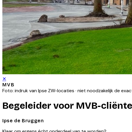
✕
MVB
Foto: indruk van
Ipse ZW
-locaties · niet noodzakelijk de exa
Begeleider voor MVB-cliënt
Ipse de Bruggen
Klaar om ergens écht onderdeel van te worden?