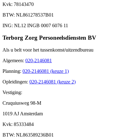
Kvk
: 78143470
BTW
: NL861278537B01
ING
: NL12 INGB 0007 6076 11
Terborg Zorg Personeelsdiensten BV
Als u belt voor het tussenkomst/uitzendbureau
Algemeen
:
020-2146081
Planning
:
020-2146081 (keuze 1)
Opleidingen
:
020-2146081 (keuze 2)
Vestiging:
Cruquiusweg 98-M
1019 AJ Amsterdam
Kvk
: 85333484
BTW
: NL863589236B01