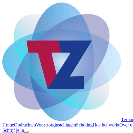
Terbo
Home
Opdrachten
Voor zorginstellingen
Scholing
Hoe het werkt
Over o
Schrijf je in