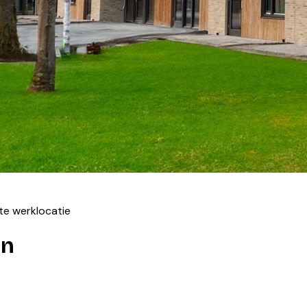
cte werklocatie
en