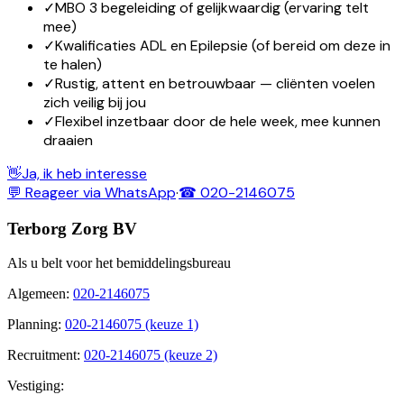
✓
MBO 3 begeleiding of gelijkwaardig (ervaring telt
mee)
✓
Kwalificaties ADL en Epilepsie (of bereid om deze in
te halen)
✓
Rustig, attent en betrouwbaar — cliënten voelen
zich veilig bij jou
✓
Flexibel inzetbaar door de hele week, mee kunnen
draaien
👋
Ja, ik heb interesse
💬 Reageer via WhatsApp
·
☎ 020-2146075
Terborg Zorg BV
Als u belt voor het bemiddelingsbureau
Algemeen
:
020-2146075
Planning
:
020-2146075 (keuze 1)
Recruitment
:
020-2146075 (keuze 2)
Vestiging: