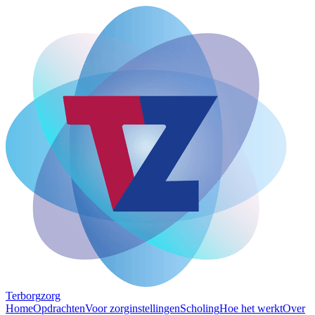
Terborg
zorg
Home
Opdrachten
Voor zorginstellingen
Scholing
Hoe het werkt
Over