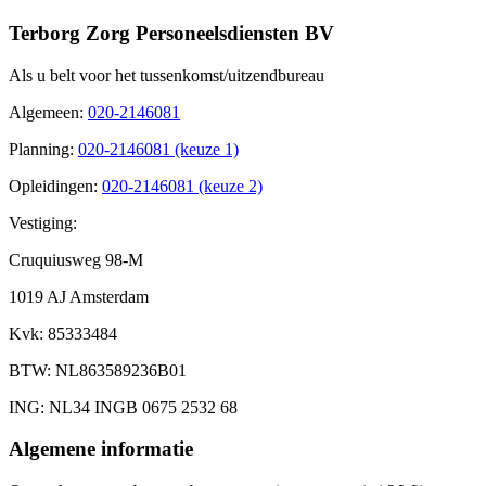
Terborg Zorg Personeelsdiensten BV
Als u belt voor het tussenkomst/uitzendbureau
Algemeen
:
020-2146081
Planning
:
020-2146081 (keuze 1)
Opleidingen
:
020-2146081 (keuze 2)
Vestiging:
Cruquiusweg 98-M
1019 AJ Amsterdam
Kvk
: 85333484
BTW
: NL863589236B01
ING
: NL34 INGB 0675 2532 68
Algemene informatie