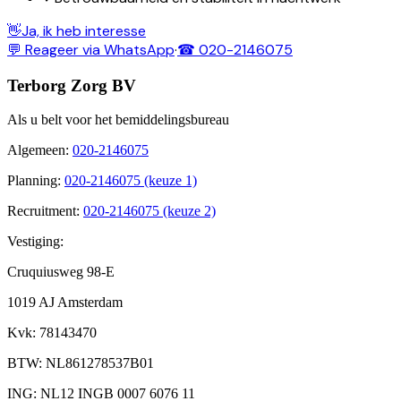
👋
Ja, ik heb interesse
💬 Reageer via WhatsApp
·
☎ 020-2146075
Terborg Zorg BV
Als u belt voor het bemiddelingsbureau
Algemeen
:
020-2146075
Planning
:
020-2146075 (keuze 1)
Recruitment
:
020-2146075 (keuze 2)
Vestiging:
Cruquiusweg 98-E
1019 AJ Amsterdam
Kvk
: 78143470
BTW
: NL861278537B01
ING
: NL12 INGB 0007 6076 11