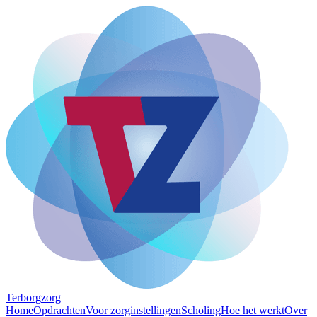
Terborg
zorg
Home
Opdrachten
Voor zorginstellingen
Scholing
Hoe het werkt
Over