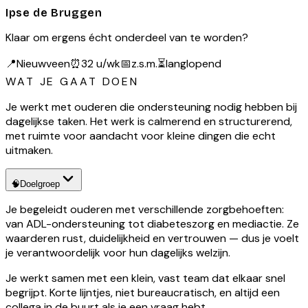
Ipse de Bruggen
Klaar om ergens écht onderdeel van te worden?
📍
Nieuwveen
⏰
32 u/wk
📅
z.s.m.
⏳
langlopend
WAT JE GAAT DOEN
Je werkt met ouderen die ondersteuning nodig hebben bij
dagelijkse taken. Het werk is calmerend en structurerend,
met ruimte voor aandacht voor kleine dingen die echt
uitmaken.
🧠
Doelgroep
Je begeleidt ouderen met verschillende zorgbehoeften:
van ADL-ondersteuning tot diabeteszorg en mediactie. Ze
waarderen rust, duidelijkheid en vertrouwen — dus je voelt
je verantwoordelijk voor hun dagelijks welzijn.
Je werkt samen met een klein, vast team dat elkaar snel
begrijpt. Korte lijntjes, niet bureaucratisch, en altijd een
collega in de buurt als je een vraag hebt.