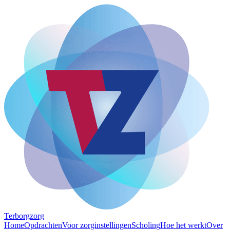
Terborg
zorg
Home
Opdrachten
Voor zorginstellingen
Scholing
Hoe het werkt
Over