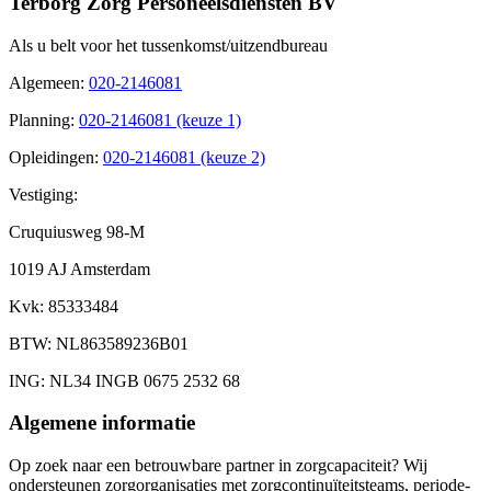
Terborg Zorg Personeelsdiensten BV
Als u belt voor het tussenkomst/uitzendbureau
Algemeen
:
020-2146081
Planning
:
020-2146081 (keuze 1)
Opleidingen
:
020-2146081 (keuze 2)
Vestiging:
Cruquiusweg 98-M
1019 AJ Amsterdam
Kvk
: 85333484
BTW
: NL863589236B01
ING
: NL34 INGB 0675 2532 68
Algemene informatie
Op zoek naar een betrouwbare partner in zorgcapaciteit? Wij
ondersteunen zorgorganisaties met zorgcontinuïteitsteams, periode-