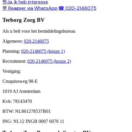
👋
Ja, ik heb interesse
💬 Reageer via WhatsApp
·
☎ 020-2146075
Terborg Zorg BV
Als u belt voor het bemiddelingsbureau
Algemeen
:
020-2146075
Planning
:
020-2146075 (keuze 1)
Recruitment
:
020-2146075 (keuze 2)
Vestiging:
Cruquiusweg 98-E
1019 AJ Amsterdam
Kvk
: 78143470
BTW
: NL861278537B01
ING
: NL12 INGB 0007 6076 11