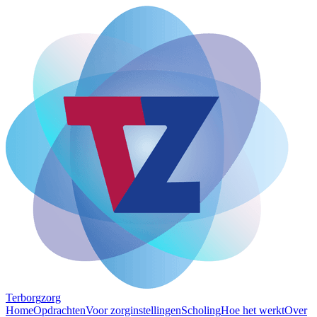
Terborg
zorg
Home
Opdrachten
Voor zorginstellingen
Scholing
Hoe het werkt
Over