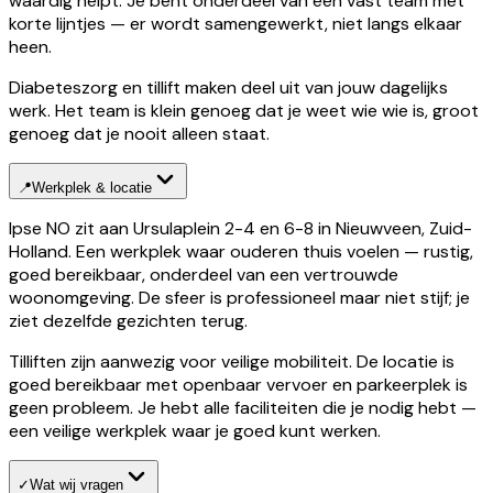
waardig helpt. Je bent onderdeel van een vast team met
korte lijntjes — er wordt samengewerkt, niet langs elkaar
heen.
Diabeteszorg en tillift maken deel uit van jouw dagelijks
werk. Het team is klein genoeg dat je weet wie wie is, groot
genoeg dat je nooit alleen staat.
📍
Werkplek & locatie
Ipse NO zit aan Ursulaplein 2-4 en 6-8 in Nieuwveen, Zuid-
Holland. Een werkplek waar ouderen thuis voelen — rustig,
goed bereikbaar, onderdeel van een vertrouwde
woonomgeving. De sfeer is professioneel maar niet stijf; je
ziet dezelfde gezichten terug.
Tilliften zijn aanwezig voor veilige mobiliteit. De locatie is
goed bereikbaar met openbaar vervoer en parkeerplek is
geen probleem. Je hebt alle faciliteiten die je nodig hebt —
een veilige werkplek waar je goed kunt werken.
✓
Wat wij vragen