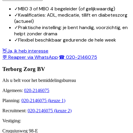
✓
MBO 3 of MBO 4 begeleider (of gelijkwaardig)
✓
Kwalificaties: ADL, medicatie, tillift en diabeteszorg
(actueel)
✓
Praktische instelling: je bent handig, voorzichtig, en
helpt zonder drama
✓
Flexibel beschikbaar gedurende de hele week
👋
Ja, ik heb interesse
💬 Reageer via WhatsApp
·
☎ 020-2146075
Terborg Zorg BV
Als u belt voor het bemiddelingsbureau
Algemeen
:
020-2146075
Planning
:
020-2146075 (keuze 1)
Recruitment
:
020-2146075 (keuze 2)
Vestiging:
Cruquiusweg 98-E