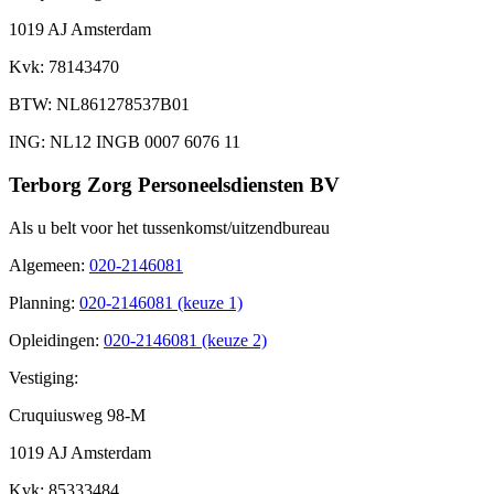
1019 AJ Amsterdam
Kvk
: 78143470
BTW
: NL861278537B01
ING
: NL12 INGB 0007 6076 11
Terborg Zorg Personeelsdiensten BV
Als u belt voor het tussenkomst/uitzendbureau
Algemeen
:
020-2146081
Planning
:
020-2146081 (keuze 1)
Opleidingen
:
020-2146081 (keuze 2)
Vestiging:
Cruquiusweg 98-M
1019 AJ Amsterdam
Kvk
: 85333484