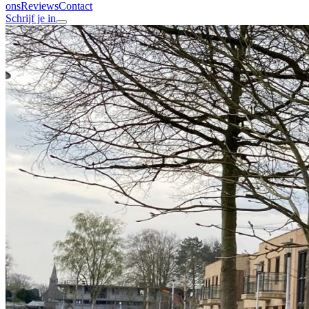
ons
Reviews
Contact
Schrijf je in