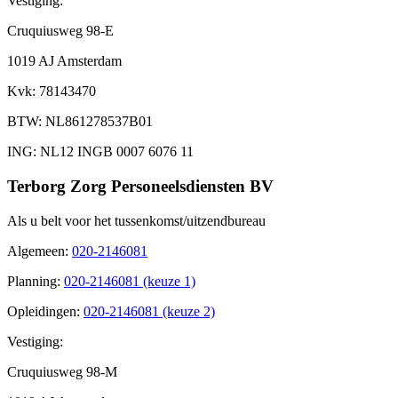
Vestiging:
Cruquiusweg 98-E
1019 AJ Amsterdam
Kvk
: 78143470
BTW
: NL861278537B01
ING
: NL12 INGB 0007 6076 11
Terborg Zorg Personeelsdiensten BV
Als u belt voor het tussenkomst/uitzendbureau
Algemeen
:
020-2146081
Planning
:
020-2146081 (keuze 1)
Opleidingen
:
020-2146081 (keuze 2)
Vestiging:
Cruquiusweg 98-M