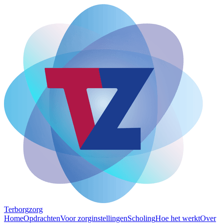
Terborg
zorg
Home
Opdrachten
Voor zorginstellingen
Scholing
Hoe het werkt
Over