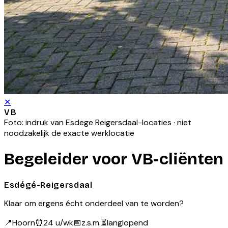
✕
VB
Foto: indruk van
Esdege Reigersdaal
-locaties · niet
noodzakelijk de exacte werklocatie
Begeleider voor VB-cliënten
Esdégé-Reigersdaal
Klaar om ergens écht onderdeel van te worden?
📍
Hoorn
⏰
24 u/wk
📅
z.s.m.
⏳
langlopend