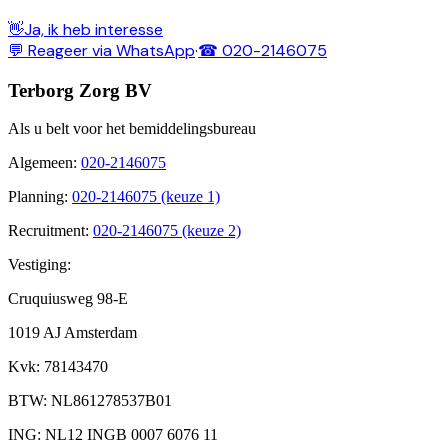
👋
Ja, ik heb interesse
💬 Reageer via WhatsApp
·
☎ 020-2146075
Terborg Zorg BV
Als u belt voor het bemiddelingsbureau
Algemeen
:
020-2146075
Planning
:
020-2146075 (keuze 1)
Recruitment
:
020-2146075 (keuze 2)
Vestiging:
Cruquiusweg 98-E
1019 AJ Amsterdam
Kvk
: 78143470
BTW
: NL861278537B01
ING
: NL12 INGB 0007 6076 11