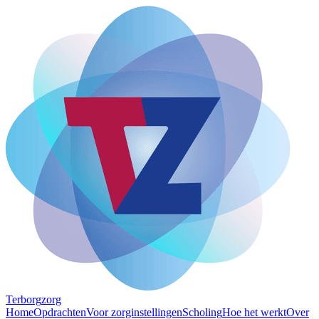
Terborg
zorg
Home
Opdrachten
Voor zorginstellingen
Scholing
Hoe het werkt
Over