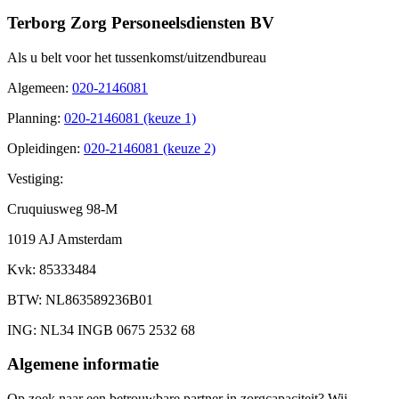
Terborg Zorg Personeelsdiensten BV
Als u belt voor het tussenkomst/uitzendbureau
Algemeen
:
020-2146081
Planning
:
020-2146081 (keuze 1)
Opleidingen
:
020-2146081 (keuze 2)
Vestiging:
Cruquiusweg 98-M
1019 AJ Amsterdam
Kvk
: 85333484
BTW
: NL863589236B01
ING
: NL34 INGB 0675 2532 68
Algemene informatie
Op zoek naar een betrouwbare partner in zorgcapaciteit? Wij