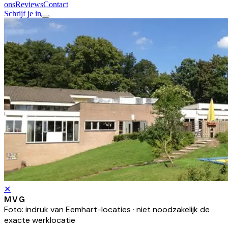
ons
Reviews
Contact
Schrijf je in
✕
MVG
Foto: indruk van
Eemhart
-locaties · niet noodzakelijk de
exacte werklocatie