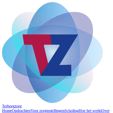
Terborg
zorg
Home
Opdrachten
Voor zorginstellingen
Scholing
Hoe het werkt
Over