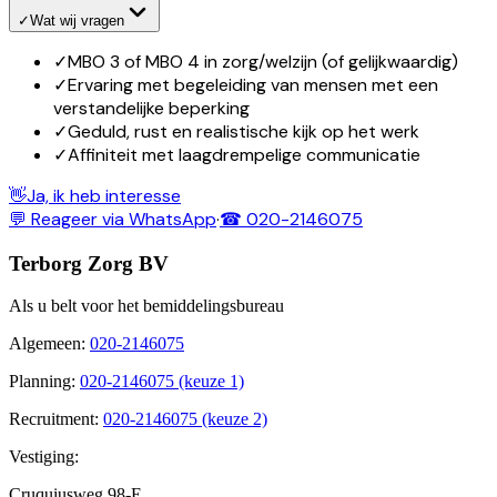
✓
Wat wij vragen
✓
MBO 3 of MBO 4 in zorg/welzijn (of gelijkwaardig)
✓
Ervaring met begeleiding van mensen met een
verstandelijke beperking
✓
Geduld, rust en realistische kijk op het werk
✓
Affiniteit met laagdrempelige communicatie
👋
Ja, ik heb interesse
💬 Reageer via WhatsApp
·
☎ 020-2146075
Terborg Zorg BV
Als u belt voor het bemiddelingsbureau
Algemeen
:
020-2146075
Planning
:
020-2146075 (keuze 1)
Recruitment
:
020-2146075 (keuze 2)
Vestiging:
Cruquiusweg 98-E