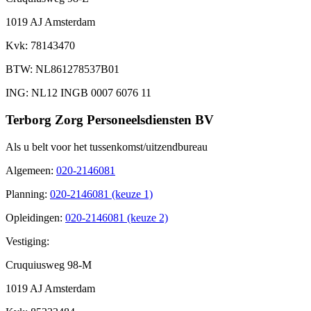
1019 AJ Amsterdam
Kvk
: 78143470
BTW
: NL861278537B01
ING
: NL12 INGB 0007 6076 11
Terborg Zorg Personeelsdiensten BV
Als u belt voor het tussenkomst/uitzendbureau
Algemeen
:
020-2146081
Planning
:
020-2146081 (keuze 1)
Opleidingen
:
020-2146081 (keuze 2)
Vestiging:
Cruquiusweg 98-M
1019 AJ Amsterdam