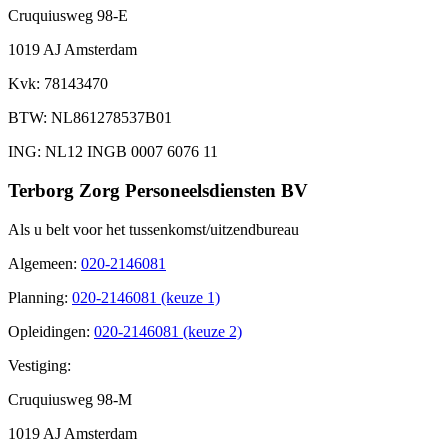
Cruquiusweg 98-E
1019 AJ Amsterdam
Kvk
: 78143470
BTW
: NL861278537B01
ING
: NL12 INGB 0007 6076 11
Terborg Zorg Personeelsdiensten BV
Als u belt voor het tussenkomst/uitzendbureau
Algemeen
:
020-2146081
Planning
:
020-2146081 (keuze 1)
Opleidingen
:
020-2146081 (keuze 2)
Vestiging:
Cruquiusweg 98-M
1019 AJ Amsterdam