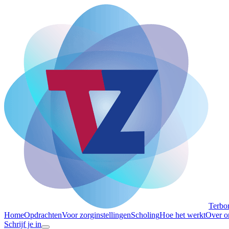
Terbo
Home
Opdrachten
Voor zorginstellingen
Scholing
Hoe het werkt
Over o
Schrijf je in