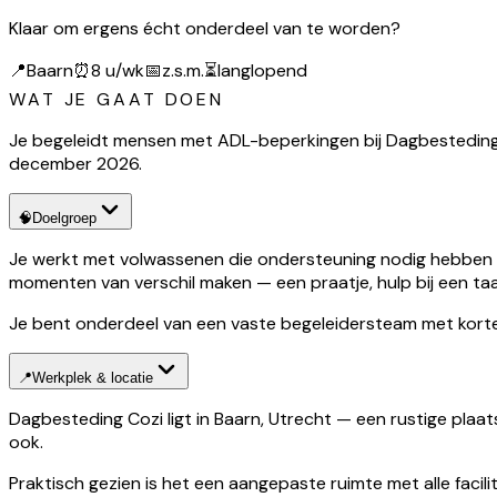
Klaar om ergens écht onderdeel van te worden?
📍
Baarn
⏰
8 u/wk
📅
z.s.m.
⏳
langlopend
WAT JE GAAT DOEN
Je begeleidt mensen met ADL-beperkingen bij Dagbesteding Co
december 2026.
🧠
Doelgroep
Je werkt met volwassenen die ondersteuning nodig hebben bij
momenten van verschil maken — een praatje, hulp bij een ta
Je bent onderdeel van een vaste begeleidersteam met korte li
📍
Werkplek & locatie
Dagbesteding Cozi ligt in Baarn, Utrecht — een rustige plaats
ook.
Praktisch gezien is het een aangepaste ruimte met alle facili