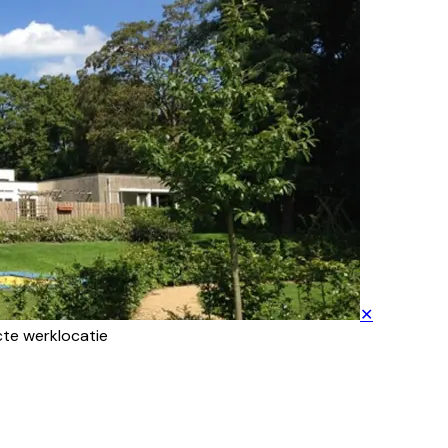
✕
acte werklocatie