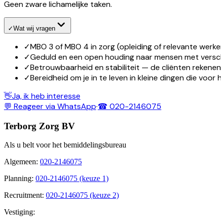
Geen zware lichamelijke taken.
✓
Wat wij vragen
✓
MBO 3 of MBO 4 in zorg (opleiding of relevante werke
✓
Geduld en een open houding naar mensen met versch
✓
Betrouwbaarheid en stabiliteit — de cliënten rekenen
✓
Bereidheid om je in te leven in kleine dingen die voor 
👋
Ja, ik heb interesse
💬 Reageer via WhatsApp
·
☎ 020-2146075
Terborg Zorg BV
Als u belt voor het bemiddelingsbureau
Algemeen
:
020-2146075
Planning
:
020-2146075 (keuze 1)
Recruitment
:
020-2146075 (keuze 2)
Vestiging: