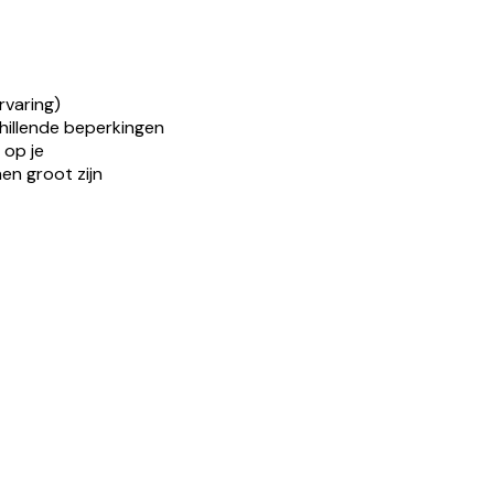
rvaring)
illende beperkingen
 op je
hen groot zijn