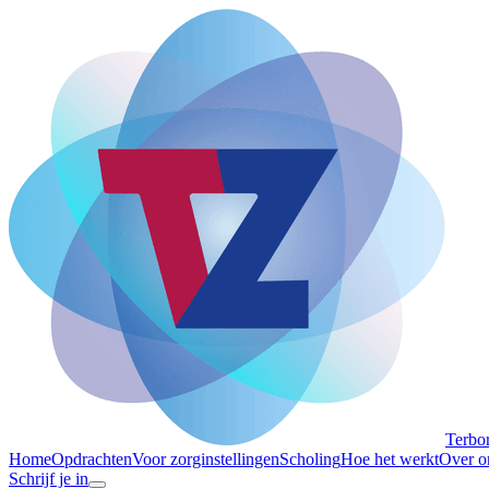
Terbo
Home
Opdrachten
Voor zorginstellingen
Scholing
Hoe het werkt
Over o
Schrijf je in