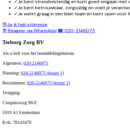
✓
Je bent stressbestendig en kunt goed omgaan met wi
✓
Je bent betrouwbaar, zorgvuldig en voelt je verantwo
✓
Je werkt graag in een klein team en bent open voor
👋
Ja, ik heb interesse
💬 Reageer via WhatsApp
·
☎ 020-2146075
Terborg Zorg BV
Als u belt voor het bemiddelingsbureau
Algemeen
:
020-2146075
Planning
:
020-2146075 (keuze 1)
Recruitment
:
020-2146075 (keuze 2)
Vestiging:
Cruquiusweg 98-E
1019 AJ Amsterdam
Kvk
: 78143470