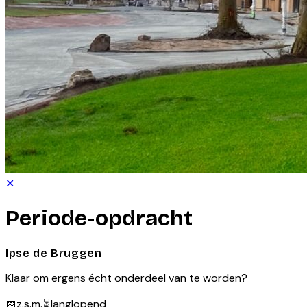
✕
Periode-opdracht
Ipse de Bruggen
Klaar om ergens écht onderdeel van te worden?
📅
z.s.m.
⏳
langlopend