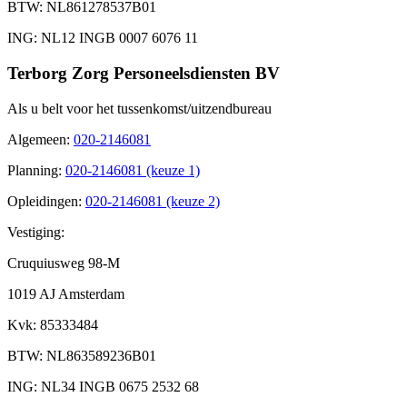
BTW
: NL861278537B01
ING
: NL12 INGB 0007 6076 11
Terborg Zorg Personeelsdiensten BV
Als u belt voor het tussenkomst/uitzendbureau
Algemeen
:
020-2146081
Planning
:
020-2146081 (keuze 1)
Opleidingen
:
020-2146081 (keuze 2)
Vestiging:
Cruquiusweg 98-M
1019 AJ Amsterdam
Kvk
: 85333484
BTW
: NL863589236B01
ING
: NL34 INGB 0675 2532 68