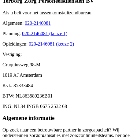
Terborg Zorg Personeelsdiensten BV
Als u belt voor het tussenkomst/uitzendbureau
Algemeen
:
020-2146081
Planning
:
020-2146081 (keuze 1)
Opleidingen
:
020-2146081 (keuze 2)
Vestiging:
Cruquiusweg 98-M
1019 AJ Amsterdam
Kvk
: 85333484
BTW
: NL863589236B01
ING
: NL34 INGB 0675 2532 68
Algemene informatie
Op zoek naar een betrouwbare partner in zorgcapaciteit? Wij
ondersteunen zorgorganisaties met zorgcontinuïteitsteams, periode-