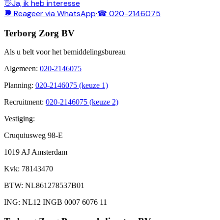
👋
Ja, ik heb interesse
💬 Reageer via WhatsApp
·
☎ 020-2146075
Terborg Zorg BV
Als u belt voor het bemiddelingsbureau
Algemeen
:
020-2146075
Planning
:
020-2146075 (keuze 1)
Recruitment
:
020-2146075 (keuze 2)
Vestiging:
Cruquiusweg 98-E
1019 AJ Amsterdam
Kvk
: 78143470
BTW
: NL861278537B01
ING
: NL12 INGB 0007 6076 11