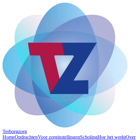
Terborg
zorg
Home
Opdrachten
Voor zorginstellingen
Scholing
Hoe het werkt
Over