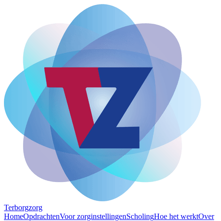
Terborg
zorg
Home
Opdrachten
Voor zorginstellingen
Scholing
Hoe het werkt
Over