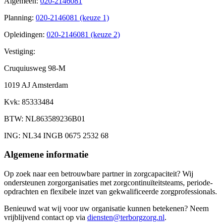
Algemeen
:
020-2146081
Planning
:
020-2146081 (keuze 1)
Opleidingen
:
020-2146081 (keuze 2)
Vestiging:
Cruquiusweg 98-M
1019 AJ Amsterdam
Kvk
: 85333484
BTW
: NL863589236B01
ING
: NL34 INGB 0675 2532 68
Algemene informatie
Op zoek naar een betrouwbare partner in zorgcapaciteit? Wij
ondersteunen zorgorganisaties met zorgcontinuïteitsteams, periode-
opdrachten en flexibele inzet van gekwalificeerde zorgprofessionals.
Benieuwd wat wij voor uw organisatie kunnen betekenen? Neem
vrijblijvend contact op via
diensten@terborgzorg.nl
.