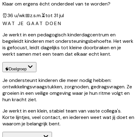
Klaar om ergens écht onderdeel van te worden?
⏰
36 u/wk
📅
z.s.m.
⏳
tot 31 jul
WAT JE GAAT DOEN
Je werkt in een pedagogisch kinderdagcentrum en
begeleidt kinderen met ondersteuningsbehoefte. Het werk
is gefocust, leidt dagelijks tot kleine doorbraken en je
werkt samen met een team dat elkaar echt kent.
🧠
Doelgroep
Je ondersteunt kinderen die meer nodig hebben:
ontwikkelingsvraagstukken, zorgnoden, gedragsvragen. Ze
groeien in een veilige omgeving waar je hun ritme volgt en
hun kracht ziet.
Je werkt in een klein, stabiel team van vaste collega's.
Korte lijntjes, veel contact, en iedereen weet wat jij doet en
waarom je belangrijk bent.