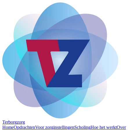
Terborg
zorg
Home
Opdrachten
Voor zorginstellingen
Scholing
Hoe het werkt
Over