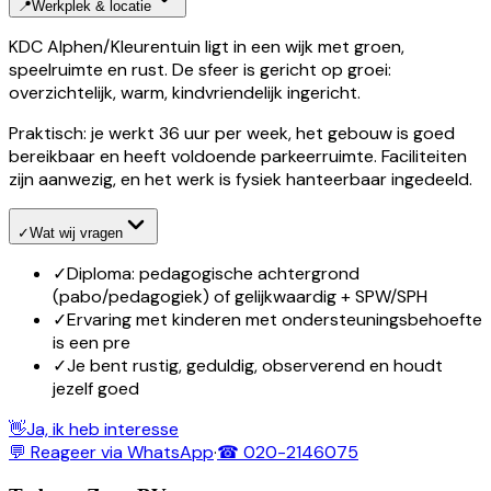
📍
Werkplek & locatie
KDC Alphen/Kleurentuin ligt in een wijk met groen,
speelruimte en rust. De sfeer is gericht op groei:
overzichtelijk, warm, kindvriendelijk ingericht.
Praktisch: je werkt 36 uur per week, het gebouw is goed
bereikbaar en heeft voldoende parkeerruimte. Faciliteiten
zijn aanwezig, en het werk is fysiek hanteerbaar ingedeeld.
✓
Wat wij vragen
✓
Diploma: pedagogische achtergrond
(pabo/pedagogiek) of gelijkwaardig + SPW/SPH
✓
Ervaring met kinderen met ondersteuningsbehoefte
is een pre
✓
Je bent rustig, geduldig, observerend en houdt
jezelf goed
👋
Ja, ik heb interesse
💬 Reageer via WhatsApp
·
☎ 020-2146075