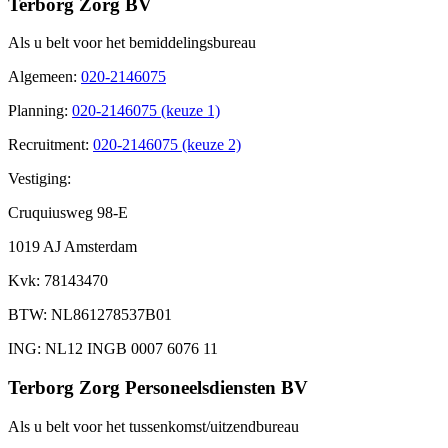
Terborg Zorg BV
Als u belt voor het bemiddelingsbureau
Algemeen
:
020-2146075
Planning
:
020-2146075 (keuze 1)
Recruitment
:
020-2146075 (keuze 2)
Vestiging:
Cruquiusweg 98-E
1019 AJ Amsterdam
Kvk
: 78143470
BTW
: NL861278537B01
ING
: NL12 INGB 0007 6076 11
Terborg Zorg Personeelsdiensten BV
Als u belt voor het tussenkomst/uitzendbureau