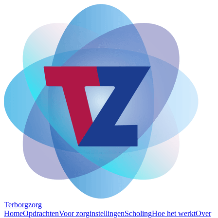
Terborg
zorg
Home
Opdrachten
Voor zorginstellingen
Scholing
Hoe het werkt
Over