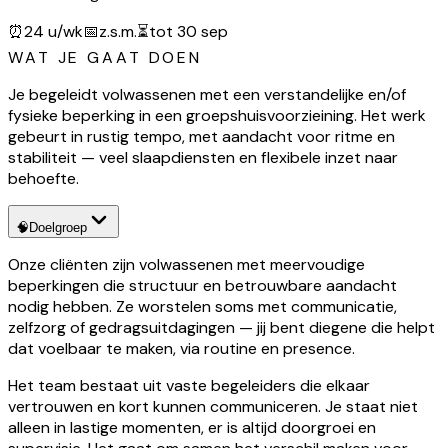
⏰
24 u/wk
📅
z.s.m.
⏳
tot 30 sep
WAT JE GAAT DOEN
Je begeleidt volwassenen met een verstandelijke en/of
fysieke beperking in een groepshuisvoorzieining. Het werk
gebeurt in rustig tempo, met aandacht voor ritme en
stabiliteit — veel slaapdiensten en flexibele inzet naar
behoefte.
🧠
Doelgroep
Onze cliënten zijn volwassenen met meervoudige
beperkingen die structuur en betrouwbare aandacht
nodig hebben. Ze worstelen soms met communicatie,
zelfzorg of gedragsuitdagingen — jij bent diegene die helpt
dat voelbaar te maken, via routine en presence.
Het team bestaat uit vaste begeleiders die elkaar
vertrouwen en kort kunnen communiceren. Je staat niet
alleen in lastige momenten, er is altijd doorgroei en