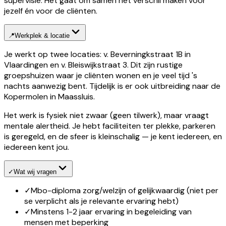
supervisie. Het gaat om samen het verschil maken voor
jezelf én voor de cliënten.
📍
Werkplek & locatie
Je werkt op twee locaties: v. Beverningkstraat 1B in
Vlaardingen en v. Bleiswijkstraat 3. Dit zijn rustige
groepshuizen waar je cliënten wonen en je veel tijd 's
nachts aanwezig bent. Tijdelijk is er ook uitbreiding naar de
Kopermolen in Maassluis.
Het werk is fysiek niet zwaar (geen tilwerk), maar vraagt
mentale alertheid. Je hebt faciliteiten ter plekke, parkeren
is geregeld, en de sfeer is kleinschalig — je kent iedereen, en
iedereen kent jou.
✓
Wat wij vragen
✓
Mbo-diploma zorg/welzijn of gelijkwaardig (niet per
se verplicht als je relevante ervaring hebt)
✓
Minstens 1-2 jaar ervaring in begeleiding van
mensen met beperking