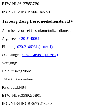
BTW
: NL861278537B01
ING
: NL12 INGB 0007 6076 11
Terborg Zorg Personeelsdiensten BV
Als u belt voor het tussenkomst/uitzendbureau
Algemeen
:
020-2146081
Planning
:
020-2146081 (keuze 1)
Opleidingen
:
020-2146081 (keuze 2)
Vestiging:
Cruquiusweg 98-M
1019 AJ Amsterdam
Kvk
: 85333484
BTW
: NL863589236B01
ING
: NL34 INGB 0675 2532 68