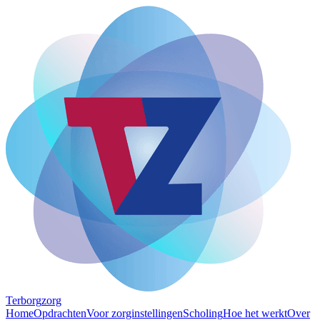
Terborg
zorg
Home
Opdrachten
Voor zorginstellingen
Scholing
Hoe het werkt
Over