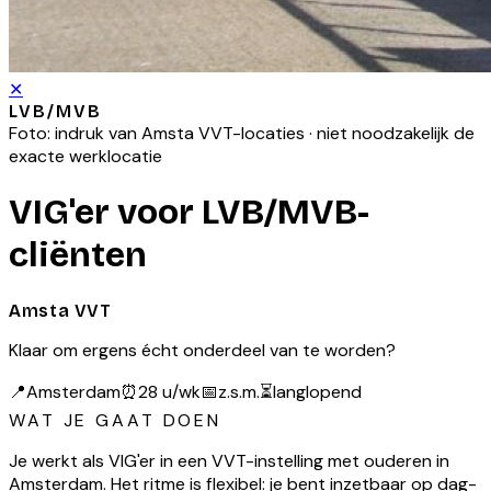
✕
LVB/MVB
Foto: indruk van
Amsta VVT
-locaties · niet noodzakelijk de
exacte werklocatie
VIG'er voor LVB/MVB-
cliënten
Amsta VVT
Klaar om ergens écht onderdeel van te worden?
📍
Amsterdam
⏰
28 u/wk
📅
z.s.m.
⏳
langlopend
WAT JE GAAT DOEN
Je werkt als VIG'er in een VVT-instelling met ouderen in
Amsterdam. Het ritme is flexibel: je bent inzetbaar op dag-