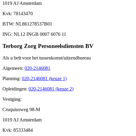
1019 AJ Amsterdam
Kvk
: 78143470
BTW
: NL861278537B01
ING
: NL12 INGB 0007 6076 11
Terborg Zorg Personeelsdiensten BV
Als u belt voor het tussenkomst/uitzendbureau
Algemeen
:
020-2146081
Planning
:
020-2146081 (keuze 1)
Opleidingen
:
020-2146081 (keuze 2)
Vestiging:
Cruquiusweg 98-M
1019 AJ Amsterdam
Kvk
: 85333484