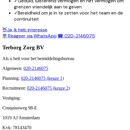
✓
Geduld, luisterend vermogen en het vermogen om
grenzen vriendelijk aan te geven
✓
Bereidheid om je in te zetten voor het team en de
continuïteit
👋
Ja, ik heb interesse
💬 Reageer via WhatsApp
·
☎ 020-2146075
Terborg Zorg BV
Als u belt voor het bemiddelingsbureau
Algemeen
:
020-2146075
Planning
:
020-2146075 (keuze 1)
Recruitment
:
020-2146075 (keuze 2)
Vestiging:
Cruquiusweg 98-E
1019 AJ Amsterdam
Kvk
: 78143470