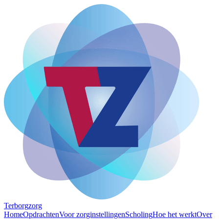
Terborg
zorg
Home
Opdrachten
Voor zorginstellingen
Scholing
Hoe het werkt
Over