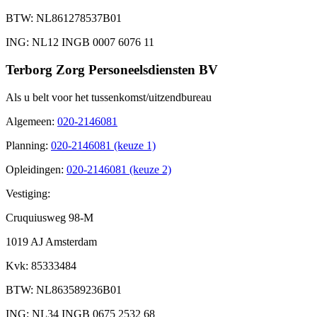
BTW
: NL861278537B01
ING
: NL12 INGB 0007 6076 11
Terborg Zorg Personeelsdiensten BV
Als u belt voor het tussenkomst/uitzendbureau
Algemeen
:
020-2146081
Planning
:
020-2146081 (keuze 1)
Opleidingen
:
020-2146081 (keuze 2)
Vestiging:
Cruquiusweg 98-M
1019 AJ Amsterdam
Kvk
: 85333484
BTW
: NL863589236B01
ING
: NL34 INGB 0675 2532 68