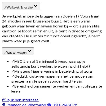
📍
Werkplek & locatie
Je werkplek is Ipse de Bruggen aan Doelen 1 / Voorstraat
24, midden in een bruisende buurt. Het is een warm
gebouw waar leven en lawaai horen bij — dit is geen stille
kantoor. Je loopt zelf in en uit, je bent in directe omgeving
van cliënten. De ruimtes zijn functioneel ingericht, je hebt
plaats waar je je goed voelt.
✓
Wat wij vragen
✓
MBO 2 en of 3 minimaal (niveau waarop je
zelfstandig kunt werken, je eigen inzicht hebt)
✓
Minstens 1 jaar ervaring in begeleiding of zorg
✓
Geduld, luistervermogen en het vermogen om
grenzen aan te geven zonder hard te zijn
✓
Bereidheid om samen te werken en van collega's te
leren
👋
Ja, ik heb interesse
💬 Reageer via WhatsApp
·
☎ 020-2146075