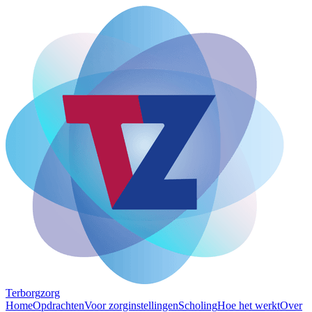
Terborg
zorg
Home
Opdrachten
Voor zorginstellingen
Scholing
Hoe het werkt
Over