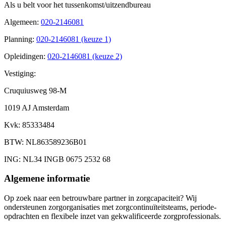
Als u belt voor het tussenkomst/uitzendbureau
Algemeen
:
020-2146081
Planning
:
020-2146081 (keuze 1)
Opleidingen
:
020-2146081 (keuze 2)
Vestiging:
Cruquiusweg 98-M
1019 AJ Amsterdam
Kvk
: 85333484
BTW
: NL863589236B01
ING
: NL34 INGB 0675 2532 68
Algemene informatie
Op zoek naar een betrouwbare partner in zorgcapaciteit? Wij
ondersteunen zorgorganisaties met zorgcontinuïteitsteams, periode-
opdrachten en flexibele inzet van gekwalificeerde zorgprofessionals.