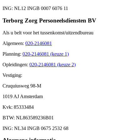
ING
: NL12 INGB 0007 6076 11
Terborg Zorg Personeelsdiensten BV
Als u belt voor het tussenkomst/uitzendbureau
Algemeen
:
020-2146081
Planning
:
020-2146081 (keuze 1)
Opleidingen
:
020-2146081 (keuze 2)
Vestiging:
Cruquiusweg 98-M
1019 AJ Amsterdam
Kvk
: 85333484
BTW
: NL863589236B01
ING
: NL34 INGB 0675 2532 68