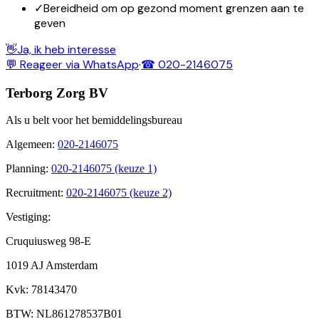
✓
Bereidheid om op gezond moment grenzen aan te
geven
👋
Ja, ik heb interesse
💬 Reageer via WhatsApp
·
☎ 020-2146075
Terborg Zorg BV
Als u belt voor het bemiddelingsbureau
Algemeen
:
020-2146075
Planning
:
020-2146075 (keuze 1)
Recruitment
:
020-2146075 (keuze 2)
Vestiging:
Cruquiusweg 98-E
1019 AJ Amsterdam
Kvk
: 78143470
BTW
: NL861278537B01