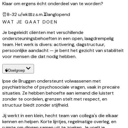
Klaar om ergens écht onderdeel van te worden?
⏰
8-32 u/wk
📅
z.s.m.
⏳
langlopend
WAT JE GAAT DOEN
Je begeleidt cliënten met verschillende
ondersteuningsbehoeften in een open, laagdrempelig
team. Het werk is divers: activering, dagstructuur,
persoonlijke aandacht — je bent het gezicht van stabiliteit
voor mensen die dat nodig hebben.
🧠
Doelgroep
Ipse de Bruggen ondersteunt volwassenen met
psychiatrische of psychosociale vragen, vaak in precaire
situaties. Ze hebben behoefte aan iemand die luistert
zonder te oordelen, grenzen stelt met respect, en
structuur biedt zonder stijfheid.
Jij werkt in een klein, hecht team van collega's die elkaar
kennen en helpen. Korte lijntjes, regelmatige overleg, en
ruimte om dingen samen uit te zoeken. Je voelt je