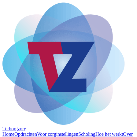
Terborg
zorg
Home
Opdrachten
Voor zorginstellingen
Scholing
Hoe het werkt
Over